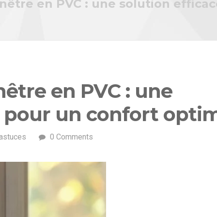
nêtre en PVC : une solution effica
nêtre en PVC : une
e pour un confort opti
 astuces
0 Comments