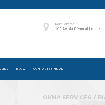
Notre adresse
100 Av. du Général Leclerc 
 NOUS
BLOG
CONTACTEZ-NOUS
OKNA SERVICES
Bl