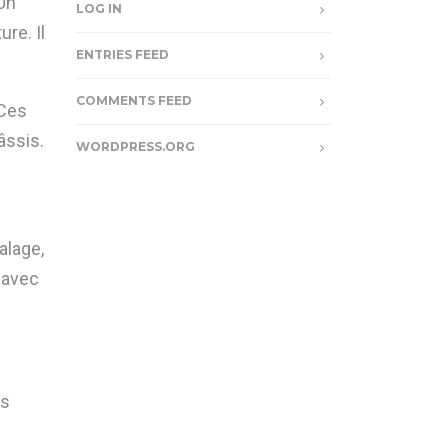
Un
LOG IN
re. Il
ENTRIES FEED
COMMENTS FEED
 Ces
âssis.
WORDPRESS.ORG
alage,
e avec
es