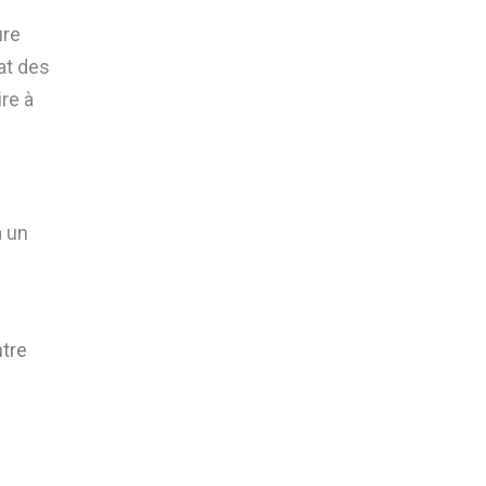
ure
at des
re à
à un
tre