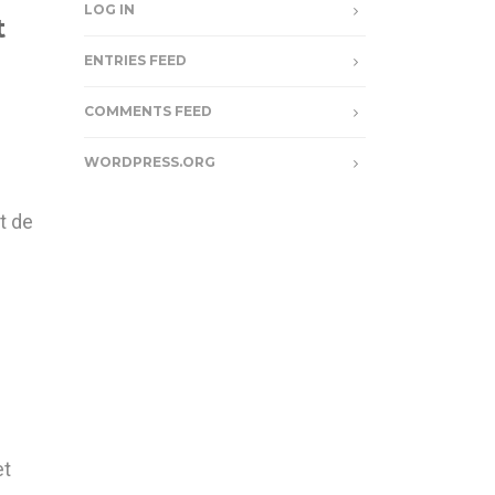
LOG IN
t
ENTRIES FEED
COMMENTS FEED
WORDPRESS.ORG
t de
et