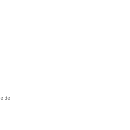
z
ée de